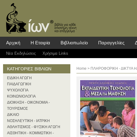
Αρχική
Η Εταιρία
Βιβλιοπωλείο
Παραγγελίες
Νέα Eκδηλώσεις
Χρήσιμα Links
ΚΑΤΗΓΟΡΙΕΣ ΒΙΒΛΙΩΝ
Home
>
ΠΛΗΡΟΦΟΡΙΚΗ - ΔΙΚΤΥΑ Η
ΕΙΔΙΚΗ ΑΓΩΓΗ
ΠΑΙΔΑΓΩΓΙΚΗ
ΨΥΧΟΛΟΓΙΑ
ΚΟΙΝΩΝΙΟΛΟΓΙΑ
ΔΙΟΙΚΗΣΗ - ΟΙΚΟΝΟΜΙΑ -
ΤΟΥΡΙΣΜΟΣ
ΔΙΚΑΙΟ
ΝΟΣΗΛΕΥΤΙΚΗ - ΙΑΤΡΙΚΗ
ΑΘΛΗΤΙΣΜΟΣ - ΦΥΣΙΚΗ ΑΓΩΓΗ
ΑΙΣΘΗΤΙΚΗ - ΚΟΜΜΩΤΙΚΗ -