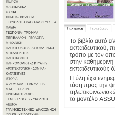
ΕΝΔΥΣΗ
ΜΑΘΗΜΑΤΙΚΑ
ΦΥΣΙΚΗ
ΧΗΜΕΙΑ - ΒΙΟΛΟΓΙΑ
ΤΕΧΝΟΛΟΓΙΑ ΚΑΙ ΚΑΤΑΣΚΕΥΕΣ ΓΙΑ
ΠΑΙΔΙΑ
Περιγραφή
Περιεχόμενα
ΓΕΩΠΟΝΙΑ - ΤΡΟΦΙΜΑ
ΠΕΡΙΒΑΛΛΟΝ - ΓΕΩΛΟΓΙΑ
Το βιβλίο αυτό ε
ΜΗΧΑΝΙΚΗ
εκπαιδευτικού, π
ΗΛΕΚΤΡΟΛΟΓΙΑ - ΑΥΤΟΜΑΤΙΣΜΟΙ
τρόπο με τον οπο
ΜΗΧΑΝΟΛΟΓΙΑ
ΗΛΕΚΤΡΟΝΙΚΗ
στην καθημερινή ζ
ΠΛΗΡΟΦΟΡΙΚΗ - ΔΙΚΤΥΑ Η/Υ
εκπαιδευτικούς 
ΑΡΧΙΤΕΚΤΟΝΙΚΗ - ΔΟΜΙΚΑ -
ΚΑΤΑΣΚΕΥΕΣ
Η ύλη έχει ενημε
ΙΣΤΟΡΙΑ
τάση προς την ψ
ΦΙΛΟΣΟΦΙΑ - ΓΡΑΜΜΑΤΕΙΑ
Μ,Μ,Ε, - ΘΕΑΤΡΟ -
τηλεπικοινωνιακ
ΚΙΝΗΜΑΤΟΓΡΑΦΟΣ
το μοντέλο ASSU
ΞΕΝΕΣ ΓΛΩΣΣΕΣ - ΟΡΟΛΟΓΙΑ
ΛΕΞΙΚΑ
ΓΡΑΦΙΚΕΣ ΤΕΧΝΕΣ - ΔΙΑΚΟΣΜΗΣΗ
ΧΟΜΠΙ - ΧΕΙΡΟΤΕΧΝΙΑ -