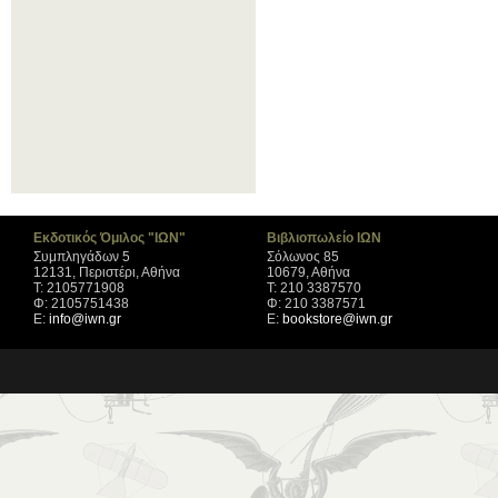
Εκδοτικός Όμιλος "ΙΩΝ"
Βιβλιοπωλείο ΙΩΝ
Συμπληγάδων 5
Σόλωνος 85
12131, Περιστέρι, Αθήνα
10679, Αθήνα
Τ: 2105771908
Τ: 210 3387570
Φ: 2105751438
Φ: 210 3387571
Ε:
info@iwn.gr
Ε:
bookstore@iwn.gr