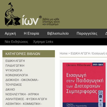
Αρχική
Η Εταιρία
Βιβλιοπωλείο
Παραγγελίες
Νέα Eκδηλώσεις
Χρήσιμα Links
ΚΑΤΗΓΟΡΙΕΣ ΒΙΒΛΙΩΝ
Home
>
ΕΙΔΙΚΗ ΑΓΩΓΗ
/ Εισαγωγή 
ΕΙΔΙΚΗ ΑΓΩΓΗ
ΠΑΙΔΑΓΩΓΙΚΗ
ΨΥΧΟΛΟΓΙΑ
ΚΟΙΝΩΝΙΟΛΟΓΙΑ
ΔΙΟΙΚΗΣΗ - ΟΙΚΟΝΟΜΙΑ -
ΤΟΥΡΙΣΜΟΣ
ΔΙΚΑΙΟ
ΝΟΣΗΛΕΥΤΙΚΗ - ΙΑΤΡΙΚΗ
ΑΘΛΗΤΙΣΜΟΣ - ΦΥΣΙΚΗ ΑΓΩΓΗ
ΑΙΣΘΗΤΙΚΗ - ΚΟΜΜΩΤΙΚΗ -