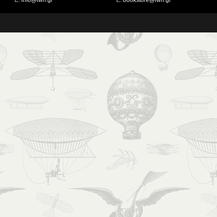
Ε:
info@iwn.gr
Ε:
bookstore@iwn.gr