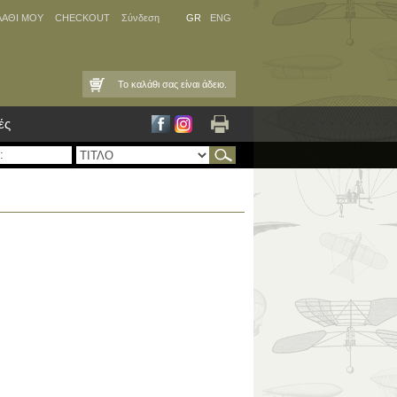
ΛΑΘΙ ΜΟΥ
CHECKOUT
Σύνδεση
GR
ENG
Το καλάθι σας είναι άδειο.
ές