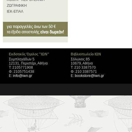
ΖΩΓΡΑΦΙΚΗ
ΙΕΚ-ΕΠΑΛ
Εκδοτικός Όμιλος "ΙΩΝ"
Βιβλιοπωλείο ΙΩΝ
Συμπληγάδων 5
Σόλωνος 85
12131, Περιστέρι, Αθήνα
10679, Αθήνα
Τ: 2105771908
Τ: 210 3387570
Φ: 2105751438
Φ: 210 3387571
Ε:
info@iwn.gr
Ε:
bookstore@iwn.gr