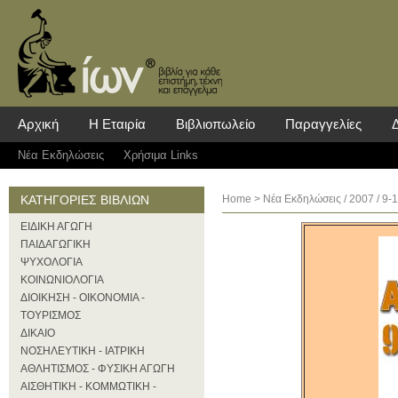
Αρχική
Η Εταιρία
Βιβλιοπωλείο
Παραγγελίες
Νέα Eκδηλώσεις
Χρήσιμα Links
ΚΑΤΗΓΟΡΙΕΣ ΒΙΒΛΙΩΝ
Home
>
Νέα Eκδηλώσεις
/
2007
/ 9-
ΕΙΔΙΚΗ ΑΓΩΓΗ
ΠΑΙΔΑΓΩΓΙΚΗ
ΨΥΧΟΛΟΓΙΑ
ΚΟΙΝΩΝΙΟΛΟΓΙΑ
ΔΙΟΙΚΗΣΗ - ΟΙΚΟΝΟΜΙΑ -
ΤΟΥΡΙΣΜΟΣ
ΔΙΚΑΙΟ
ΝΟΣΗΛΕΥΤΙΚΗ - ΙΑΤΡΙΚΗ
ΑΘΛΗΤΙΣΜΟΣ - ΦΥΣΙΚΗ ΑΓΩΓΗ
ΑΙΣΘΗΤΙΚΗ - ΚΟΜΜΩΤΙΚΗ -