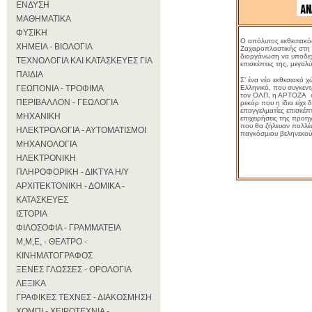
ΕΝΔΥΣΗ
ΜΑΘΗΜΑΤΙΚΑ
ΦΥΣΙΚΗ
Ο απόλυτος εκθεσιακός
ΧΗΜΕΙΑ - ΒΙΟΛΟΓΙΑ
Ζαχαροπλαστικής στη χ
διοργάνωση να υποδεχτ
ΤΕΧΝΟΛΟΓΙΑ ΚΑΙ ΚΑΤΑΣΚΕΥΕΣ ΓΙΑ
επισκέπτες της, μεγαλ
ΠΑΙΔΙΑ
Σ’ ένα νέο εκθεσιακό 
ΓΕΩΠΟΝΙΑ - ΤΡΟΦΙΜΑ
Ελληνικό, που συγκεν
τον ΟΛΠ, η ΑΡΤΟΖΑ
ΠΕΡΙΒΑΛΛΟΝ - ΓΕΩΛΟΓΙΑ
ρεκόρ που η ίδια είχε 
επαγγελµατίες επισκέ
ΜΗΧΑΝΙΚΗ
επιχειρήσεις της προ
που θα ζήλευαν πολλές
ΗΛΕΚΤΡΟΛΟΓΙΑ - ΑΥΤΟΜΑΤΙΣΜΟΙ
παγκόσµιου βεληνεκού
ΜΗΧΑΝΟΛΟΓΙΑ
ΗΛΕΚΤΡΟΝΙΚΗ
ΠΛΗΡΟΦΟΡΙΚΗ - ΔΙΚΤΥΑ Η/Υ
ΑΡΧΙΤΕΚΤΟΝΙΚΗ - ΔΟΜΙΚΑ -
ΚΑΤΑΣΚΕΥΕΣ
ΙΣΤΟΡΙΑ
ΦΙΛΟΣΟΦΙΑ - ΓΡΑΜΜΑΤΕΙΑ
Μ,Μ,Ε, - ΘΕΑΤΡΟ -
ΚΙΝΗΜΑΤΟΓΡΑΦΟΣ
ΞΕΝΕΣ ΓΛΩΣΣΕΣ - ΟΡΟΛΟΓΙΑ
ΛΕΞΙΚΑ
ΓΡΑΦΙΚΕΣ ΤΕΧΝΕΣ - ΔΙΑΚΟΣΜΗΣΗ
ΧΟΜΠΙ - ΧΕΙΡΟΤΕΧΝΙΑ -