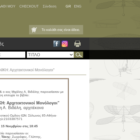
ΛΑΘΙ ΜΟΥ
CHECKOUT
Σύνδεση
GR
ENG
Το καλάθι σας είναι άδειο.
ές
ΚΗ: Αρχιτεκτονικοί Μονόλογοι"
ο κος Μιχάλης Α. Βιδάλης παρουσίασαν με
ερη επιτυχία το βιβλίο:
Η: Αρχιτεκτονικοί Μονόλογοι"
η Α. Βιδάλη, αρχιτέκονα
δοτικού Ομίλου ΙΩΝ: Σόλωνος 85-Αθήνα-
ηλ:2103387571
 15 Νοεμβρίου στις 18:45
βλίο παρουσίασαν οι:
 Τάκης
: Ζωγράφος, Γλύπτης,