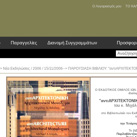
Ο Λογαριασμός μου
ΤΟ ΚΑ
ο
Παραγγελίες
Διανομή Συγγραμμάτων
Προσφορ
>
Νέα Eκδηλώσεις
/
2006
/ 15/11/2006--> ΠΑΡΟΥΣΙΑΣΗ ΒΙΒΛΙΟΥ: "αντιΑΡΧΙΤΕΚΤΟΝΙ
Ο ΕΚΔΟΤΙΚΟΣ ΟΜΙΛΟΣ ΙΩΝ & 
ιδιαίτ
"αντιΑΡΧΙΤΕΚΤΟΝΙΚ
του κ. Μιχάλ
στο Βιβλιοπωλείο του Εκ
τ
την Τετάρτη
Το βι
Παρλαβάντζας