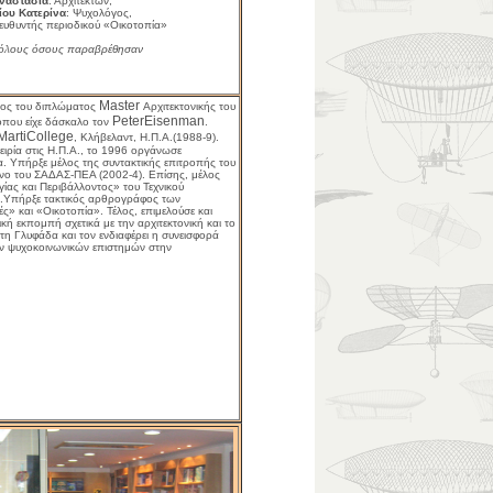
ναστασία
: Αρχιτέκτων,
ου Κατερίνα
: Ψυχολόγος,
ιευθυντής περιοδικού «Οικοτοπία»
 όλους όσους παραβρέθησαν
Master
οχος του διπλώματος
Αρχιτεκτονικής του
Peter
Eisenman
 όπου είχε δάσκαλο τον
.
Marti
College
, Κλήβελαντ, Η.Π.Α.(1988-9).
ιρία στις Η.Π.Α., το 1996 οργάνωσε
α. Υπήρξε μέλος της συντακτικής επιτροπής του
ανο του ΣΑΔΑΣ-ΠΕΑ (2002-4). Επίσης, μέλος
ίας και Περιβάλλοντος» του Τεχνικού
).Υπήρξε τακτικός αρθρογράφος των
ς» και «Οικοτοπία». Τέλος, επιμελούσε και
κή εκπομπή σχετικά με την αρχιτεκτονική και το
στη Γλυφάδα και τον ενδιαφέρει η συνεισφορά
των ψυχοκοινωνικών επιστημών στην