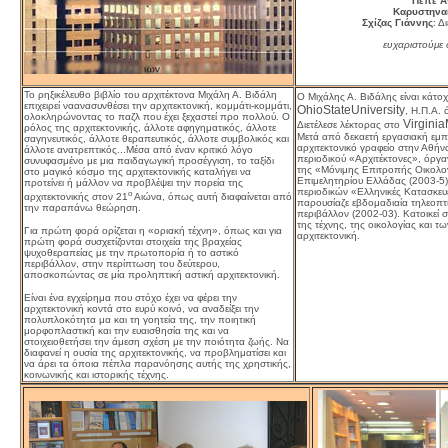
Πεπέ Α
Καρυστηναί
Σχίζας Γιάννης
: Δ
ευχαριστούμε
Το ρηξικέλευθο βιβλίο του αρχιτέκτονα Μιχάλη Α. Βιδάλη
Ο Μιχάλης Α. Βιδάλης είναι κάτ
επιχειρεί ναανασυνθέσει την αρχιτεκτονική, κομμάτι-κομμάτι,
Ohio
State
University
, Η.Π.Α.
ολοκληρώνοντας το παζλ που έχει ξεχαστεί προ πολλού. Ο
Virginia
Διετέλεσε λέκτορας στο
ρόλος της αρχιτεκτονικής, άλλοτε αφηγηματικός, άλλοτε
Μετά από δεκαετή εργασιακή εμπε
σαγηνευτικός, άλλοτε θεραπευτικός, άλλοτε συμβολικός και
αρχιτεκτονικό γραφείο στην Αθήν
άλλοτε ανατρεπτικός...Μέσα από έναν κριτικό λόγο
περιοδικού «Αρχιτέκτονες», όργ
συνυφασμένο με μια παιδαγωγική προσέγγιση, το ταξίδι
της «Μόνιμης Επιτροπής Οικολογ
στο μαγικό κόσμο της αρχιτεκτονικής καταλήγει να
Επιμελητηρίου Ελλάδας (2003-5
προτείνει ή μάλλον να προβλέψει την πορεία της
περιοδικών «Ελληνικές Κατασκευέ
ο
αρχιτεκτονικής στον 21
Αιώνα, όπως αυτή διαφαίνεται από
παρουσίαζε εβδομαδιαία τηλεοπτι
την παραπάνω θεώρηση.
περιβάλλον (2002-03). Κατοικεί 
της τέχνης, της οικολογίας και 
Για πρώτη φορά ορίζεται η «οριακή τέχνη», όπως και για
αρχιτεκτονική.
πρώτη φορά συσχετίζονται στοιχεία της βραχείας
ψυχοθεραπείας με την πρωτοπορία ή το αστικό
περιβάλλον, στην περίπτωση του δεύτερου,
αποσκοπώντας σε μία προληπτική αστική αρχιτεκτονική.
Είναι ένα εγχείρημα που στόχο έχει να φέρει την
αρχιτεκτονική κοντά στο ευρύ κοινό, να αναδείξει την
πολυπλοκότητα μα και τη γοητεία της, την ποιητική
μορφοπλαστική και την ευαισθησία της και να
στοιχειοθετήσει την άμεση σχέση με την ποιότητα ζωής. Να
διαφανεί η ουσία της αρχιτεκτονικής, να προβληματίσει και
να άρει τα όποια πέπλα παρανόησης αυτής της χρηστικής,
κοινωνικής και ιστορικής τέχνης.