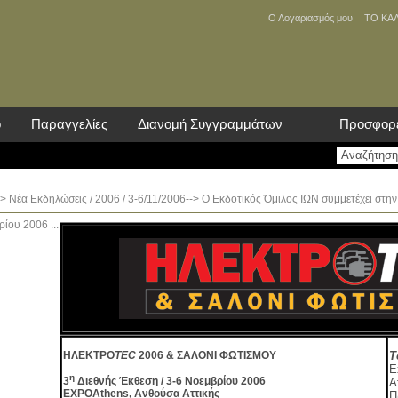
Ο Λογαριασμός μου
ΤΟ ΚΑ
ο
Παραγγελίες
Διανομή Συγγραμμάτων
Προσφορ
>
Νέα Eκδηλώσεις
/
2006
/ 3-6/11/2006--> Ο Εκδοτικός Όμιλος ΙΩΝ συμμετέχει
ίου 2006 ...
ΗΛΕΚΤΡΟ
TEC
2006 & ΣΑΛΟΝΙ ΦΩΤΙΣΜΟΥ
Τ
E
η
3
Διεθνής Έκθεση / 3-6 Νοεμβρίου 2006
Α
EXPOAthens
, Ανθούσα Αττικής
Π