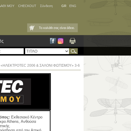
ΛΑΘΙ ΜΟΥ
CHECKOUT
Σύνδεση
GR
ENG
Το καλάθι σας είναι άδειο.
ές
 στην «ΗΛΕΚΤΡΟTEC 2006 & ΣΑΛΟΝΙ ΦΩΤΙΣΜΟΥ» 3-6
όπος:
Εκθεσιακό Κέντρο
xpo Athens, Aνθούσα
ττικής.
ρόσβαση από την Αττική