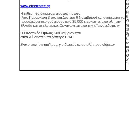
ο
www
.
electrotec
.
gr
Χ
Ν
Η έκθεση θα διαρκέσει τέσσερις ημέρες
6
(Από Παρασκευή 3 έως και Δευτέρα 6 Νοεμβρίου) και αναμένεται να
Ω
προσελκύσει περισσότερους από 35.000 επισκέπτες από όλη την
9
Ελλάδα και το εξωτερικό. Οργανώνεται από την «Τεχνοεκδοτική»
1
Ο Εκδοτικός Όμιλος ΙΩΝ θα βρίσκεται
8
στην Αίθουσα 5, περίπτερο Ε 14.
Ε
ο
Επικοινωνήστε μαζί μας, για δωρεάν αποστολή προσκλήσεων
κ
Π
Ο
Χ
"