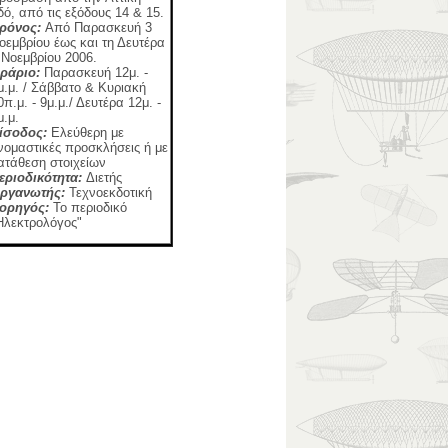
δό, από τις εξόδους 14 & 15.
ρόνος:
Από Παρασκευή 3
οεμβρίου έως και τη Δευτέρα
 Νοεμβρίου 2006.
ράριο:
Παρασκευή 12μ. -
μ.μ. / Σάββατο & Κυριακή
0π.μ. - 9μ.μ./ Δευτέρα 12μ. -
μ.μ.
ίσοδος:
Ελεύθερη με
νομαστικές προσκλήσεις ή με
ατάθεση στοιχείων
εριοδικότητα:
Διετής
ργανωτής:
Τεχνοεκδοτική
ορηγός:
Το περιοδικό
Ηλεκτρολόγος"