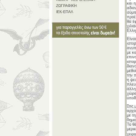
και 
ΖΩΓΡΑΦΙΚΗ
αδιαν
ΙΕΚ-ΕΠΑΛ
σύμπ
προέ
θα έ
χιλι
Ελλη
Είναι
ιστο
ανυπ
με κ
επιν
ιστο
διαν
μεθο
την 
η ψε
πλευ
άλλη 
χώρα
υποδ
Στις 
αρχα
με τ
δημι
Το θέ
μερι
χειρ