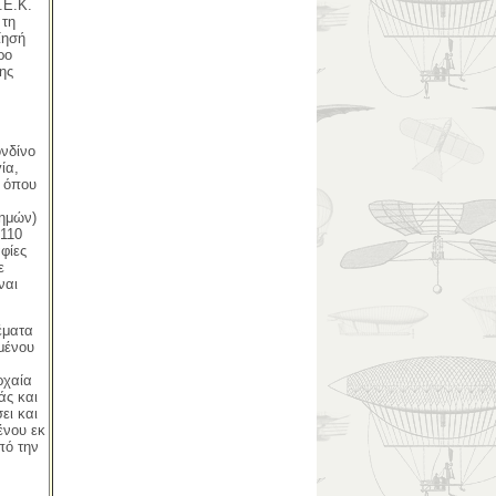
.Ε.Κ.
 τη
ίησή
ρο
ης
ονδίνο
ία,
, όπου
τημών)
 110
φίες
ε
ναι
έματα
ομένου
ρχαία
άς και
ει και
ένου εκ
πό την