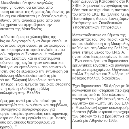
θέση Διευθυντή Κατάρτισης στο Κ
η Μακεδονία» θα ήταν ασφαλώς
ΣΒΙΕ. Σημαντική αναγνώριση για
όητο γι’ αυτόν, ότι κάποιοι από
θέση που κατέχει είναι η πιστοπο
τωση κάτοικοι της Αρχαίας Δαρδανίας, με
του από το ΕΚΕΠΙΣ (Εθνικό Κέντ
λευση και εθνικότητα μη ξεκαθαρισμένη,
Πιστοποίησης Δομών Συνεχιζόμεν
φθαναν στην αναίδεια μετά από δύο
Κατάρτισης και Συνοδευτικών
άδες χρόνια να αμφισβητούν την
Υποστηρικτικών Υπηρεσιών)
νικότητα της Μακεδονίας.
Μετεκπαιδεύτηκε σε θέματα της
 αδύνατο όμως οι χιλιετηρίδες της
ειδικότητάς του, στο Παρίσι και Λ
ρίας να διαγραφούν ή να διαψευστούν με
και σε εξειδίκευση στη Μυκητολογ
όστατους ισχυεισμούς, με φατριασμούς ΄η
καθώς και στη Λυών της Γαλλίας
ατασκευασμένα ιστορικά ανέκδοτα που
έγινε επίτιμο μέλος του Ι.
N
.
S
.
A
.
οούν σήμερα οι Σκοπιανοί.
Η πολιτική
(Ινστιτούτο Εφαρμοσμένων Επισ
ρία των Σκοπίων και οι στρατευμένοι
.
Έχει εκπονήσει και δημοσιεύσει
οούμενοί της, εργάστηκαν εντατικά και
ερευνητικές εργασίες και μονογρα
δικά για να εμπεδώσουν στο εσωτερικό
ιατρικού περιεχομένου. Οργάνωσ
πίστη, στο δε εξωτερικό την εντύπωση ότι
πολλά Σεμινάρια και Συνέδρια, εί
υδώνυμη «Μακεδονία» από τη μία
κάτοχος πολλών διακρίσεων.
ρά και Ελληνική Μακεδονία από την
πλευρά, είναι τμήματα της ίδιας ιστορικής
Έχει δημοσιεύσει 150 άρθρα με θ
ς, η πρώτη ελεύθερη, η άλλη
κοινωνικού και ιστορικού περιεχ
ουλωμένη στην Ελλάδα.
και εκτός από τα δύο τελευταία
πονήματά του («Η Ιατρική στην Α
μέρες μας ανθεί μια νέα ειδικότητα, η
Αίγυπτο» και «Εστίν μεν ουν Ελλ
ιοκαπηλία των ονομάτων και συμβόλων,
η Μακεδονία») έχουν κυκλοφορήσ
η συνεργασία σεναριογράφων για
τέσσερα βιβλία ιατρικού περιεχομ
ουργία ιστορίας φαντασίας επιστημονικής.
των οποίων το ένα βραβεύτηκε α
ατρο σε όλο το μεγαλείο του, με θεατές
Ακαδημία Αθηνών το 1985.
κούς φανατικούς θεατρόφιλους να
“
οκροτούν.