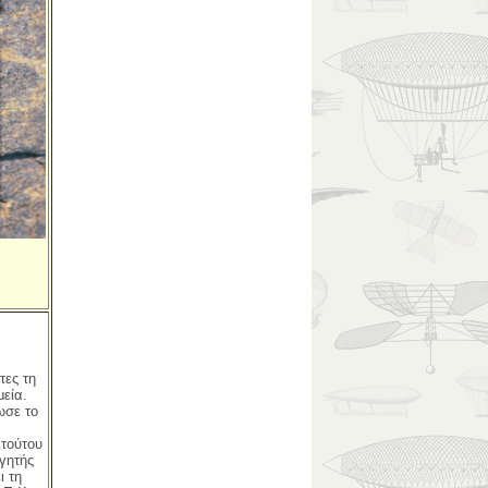
τες τη
μεία.
ωσε το
ιτούτου
γητής
ι τη