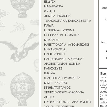
ΕΝΔΥΣΗ
ΜΑΘΗΜΑΤΙΚΑ
Αμφ
ΦΥΣΙΚΗ
ΧΗΜΕΙΑ - ΒΙΟΛΟΓΙΑ
τ
ΤΕΧΝΟΛΟΓΙΑ ΚΑΙ ΚΑΤΑΣΚΕΥΕΣ ΓΙΑ
ΠΑΙΔΙΑ
ΓΕΩΠΟΝΙΑ - ΤΡΟΦΙΜΑ
ΠΕΡΙΒΑΛΛΟΝ - ΓΕΩΛΟΓΙΑ
ΜΗΧΑΝΙΚΗ
Νεο
ΗΛΕΚΤΡΟΛΟΓΙΑ - ΑΥΤΟΜΑΤΙΣΜΟΙ
ΜΗΧΑΝΟΛΟΓΙΑ
ΗΛΕΚΤΡΟΝΙΚΗ
ΠΛΗΡΟΦΟΡΙΚΗ - ΔΙΚΤΥΑ Η/Υ
ΑΡΧΙΤΕΚΤΟΝΙΚΗ - ΔΟΜΙΚΑ -
ΚΑΤΑΣΚΕΥΕΣ
ΙΣΤΟΡΙΑ
Ένα 
από 
ΦΙΛΟΣΟΦΙΑ - ΓΡΑΜΜΑΤΕΙΑ
σήμε
Μ,Μ,Ε, - ΘΕΑΤΡΟ -
γείτ
ΚΙΝΗΜΑΤΟΓΡΑΦΟΣ
ιστο
φιλό
ΞΕΝΕΣ ΓΛΩΣΣΕΣ - ΟΡΟΛΟΓΙΑ
(68 
ΛΕΞΙΚΑ
του,
ΓΡΑΦΙΚΕΣ ΤΕΧΝΕΣ - ΔΙΑΚΟΣΜΗΣΗ
μεθο
την ο
ΧΟΜΠΙ - ΧΕΙΡΟΤΕΧΝΙΑ -