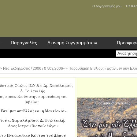
Ο Λογαριασμός μου
ΤΟ ΚΑ
ο
Παραγγελίες
Διανομή Συγγραμμάτων
Προσφορ
>
Νέα Eκδηλώσεις
/
2006
/ 07/03/2006--> Παρουσίαση Βιβλίου: «Εστίν μεν ουν Ελλ
δοτικός Όμιλος ΙΩΝ & ο Δρ Χαράλαμπος
Δ. Τσιλτικλής
ας προσκαλούν στην παρουσίαση του
βιβλίου:
«Εστί μεν ουνΕλλάς και η Μακεδονία»
του κ. Χαραλάμπους Δ. Τσιλτικλή,
Δρος Ιατρού Βιοπαθολόγου
Πνευματικό Κέντρο του Δήμου
στο