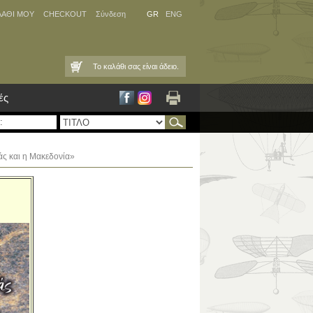
ΛΑΘΙ ΜΟΥ
CHECKOUT
Σύνδεση
GR
ENG
Το καλάθι σας είναι άδειο.
ές
άς και η Μακεδονία»