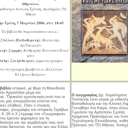
Αθηναίων
,
ιθέατρο Αντώνη Τρίτση, Ακαδημίας 50,
Αθήνα
ην Τρίτη, 7 Μαρτίου 2006, στις 18:45
Το βιβλίο θα παρουσιάσουν οι κ.κ.:
Στέλιος Παπαθεμελής
, Βουλευτής,
πρ.Υπουργός
κλής Σαρρής,
Καθηγητής Παντείου Παν/
μίου
Φώτης Σιούμπουρας,
Δημοσιογράφος
Τον συγγραφέα βραβεύει ο «Σύλλογος
Ελλήνων Καϊρου»
βιβλίο
ιστορικό, με θέμα τη Μακεδονία
την Αρχαιότητα μέχρι και
Ο συγγραφέας
Δρ. Χαράλαμπος
ρα.
“Προκαλεί αγανάκτηση αυτό που οι
Τσιλτικλής είναι ιατρός με ειδικότη
ονές μας απεργάζονται ενάντια στις
Βιοπαθολογία και την Κλινική Χη
ρικές αλήθειες. Όταν ο στωικός
Γεννήθηκε στο Κάιρο, όπου τέλει
σοφος, γεωγράφος και ιστορικός Στράβων
Γυμνάσιο της Αμπατείου Σχολής.
π.Χ.-20 π.Χ.) έγραφε στα «Γεωγραφικά»
Χρημάτισε Προϊστάμενος του Ινστ
 που έμειναν φημισμένα για τη
Τεχνολογικής Εκπαίδευσης, καθη
δικότητα και την ακριβολογία τους από
Πρόνοιας του ΤΕΙ Αθήνας. Κατέχε
ποία διέπονται, ότι «εστίν μεν ουν Ελλάς