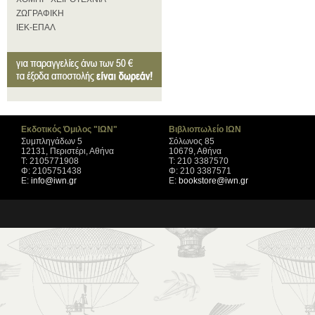
ΖΩΓΡΑΦΙΚΗ
ΙΕΚ-ΕΠΑΛ
Εκδοτικός Όμιλος "ΙΩΝ"
Βιβλιοπωλείο ΙΩΝ
Συμπληγάδων 5
Σόλωνος 85
12131, Περιστέρι, Αθήνα
10679, Αθήνα
Τ: 2105771908
Τ: 210 3387570
Φ: 2105751438
Φ: 210 3387571
Ε:
info@iwn.gr
Ε:
bookstore@iwn.gr