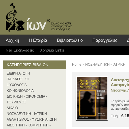
Αρχική
Η Εταιρία
Βιβλιοπωλείο
Παραγγελίες
Νέα Eκδηλώσεις
Χρήσιμα Links
ΚΑΤΗΓΟΡΙΕΣ ΒΙΒΛΙΩΝ
Home
> ΝΟΣΗΛΕΥΤΙΚΗ - ΙΑΤΡΙΚΗ
ΕΙΔΙΚΗ ΑΓΩΓΗ
ΠΑΙΔΑΓΩΓΙΚΗ
Διαταραχ
Δυσφαγί
ΨΥΧΟΛΟΓΙΑ
Μεσσήνης Λ
ΚΟΙΝΩΝΙΟΛΟΓΙΑ
ΔΙΟΙΚΗΣΗ - ΟΙΚΟΝΟΜΙΑ -
Το τρίτο βιβλ
ΤΟΥΡΙΣΜΟΣ
αφορούν στις
ΔΙΚΑΙΟ
αντιμετωπίζει
Λογοπαθολό
ΝΟΣΗΛΕΥΤΙΚΗ - ΙΑΤΡΙΚΗ
€ 1
Τιμή |
ΑΘΛΗΤΙΣΜΟΣ - ΦΥΣΙΚΗ ΑΓΩΓΗ
ΑΙΣΘΗΤΙΚΗ - ΚΟΜΜΩΤΙΚΗ -