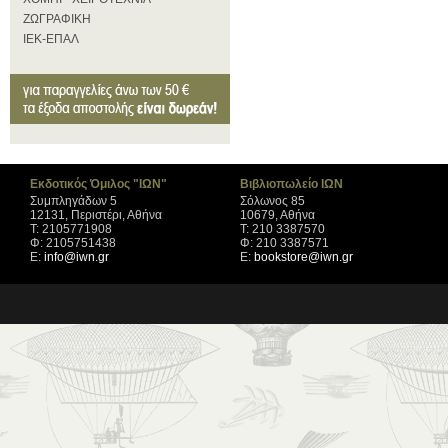
ΖΩΓΡΑΦΙΚΗ
ΙΕΚ-ΕΠΑΛ
Εκδοτικός Όμιλος "ΙΩΝ"
Βιβλιοπωλείο ΙΩΝ
Συμπληγάδων 5
Σόλωνος 85
12131, Περιστέρι, Αθήνα
10679, Αθήνα
Τ: 2105771908
Τ: 210 3387570
Φ: 2105751438
Φ: 210 3387571
Ε:
info@iwn.gr
Ε:
bookstore@iwn.gr