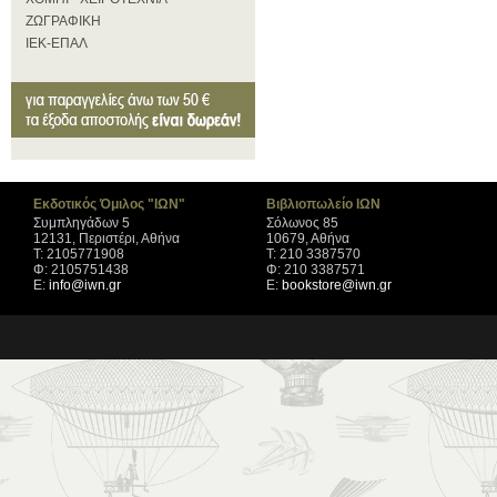
ΖΩΓΡΑΦΙΚΗ
ΙΕΚ-ΕΠΑΛ
Εκδοτικός Όμιλος "ΙΩΝ"
Βιβλιοπωλείο ΙΩΝ
Συμπληγάδων 5
Σόλωνος 85
12131, Περιστέρι, Αθήνα
10679, Αθήνα
Τ: 2105771908
Τ: 210 3387570
Φ: 2105751438
Φ: 210 3387571
Ε:
info@iwn.gr
Ε:
bookstore@iwn.gr