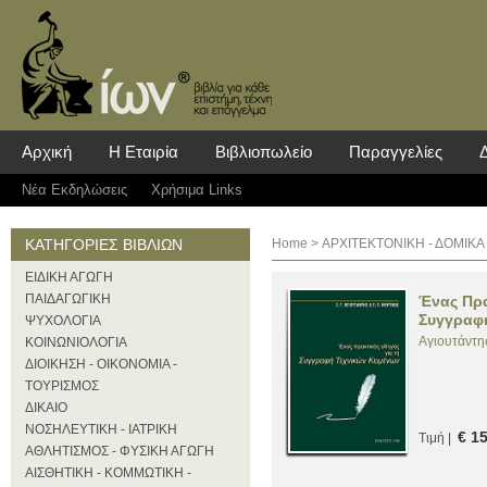
Αρχική
Η Εταιρία
Βιβλιοπωλείο
Παραγγελίες
Νέα Eκδηλώσεις
Χρήσιμα Links
ΚΑΤΗΓΟΡΙΕΣ ΒΙΒΛΙΩΝ
Home
> ΑΡΧΙΤΕΚΤΟΝΙΚΗ - ΔΟΜΙΚΑ
ΕΙΔΙΚΗ ΑΓΩΓΗ
ΠΑΙΔΑΓΩΓΙΚΗ
Ένας Πρα
Συγγραφή
ΨΥΧΟΛΟΓΙΑ
Αγιουτάντης
ΚΟΙΝΩΝΙΟΛΟΓΙΑ
ΔΙΟΙΚΗΣΗ - ΟΙΚΟΝΟΜΙΑ -
ΤΟΥΡΙΣΜΟΣ
ΔΙΚΑΙΟ
ΝΟΣΗΛΕΥΤΙΚΗ - ΙΑΤΡΙΚΗ
€ 1
Τιμή |
ΑΘΛΗΤΙΣΜΟΣ - ΦΥΣΙΚΗ ΑΓΩΓΗ
ΑΙΣΘΗΤΙΚΗ - ΚΟΜΜΩΤΙΚΗ -