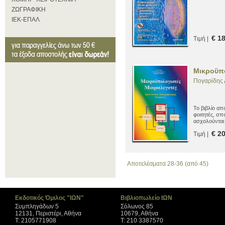
ΖΩΓΡΑΦΙΚΗ
ΙΕΚ-ΕΠΑΛ
€ 1
Τιμή |
Μικροϋπο
Πογαρίδης
Το βιβλίο απ
φοιτητές, σπ
ασχολούνται 
υπολογιστών
€ 2
Τιμή |
Αποτελέσματα 28-36 (από 45)
Εκδοτικός Όμιλος "ΙΩΝ"
Βιβλιοπωλείο ΙΩΝ
Συμπληγάδων 5
Σόλωνος 85
12131, Περιστέρι, Αθήνα
10679, Αθήνα
Τ: 2105771908
Τ: 210 3387570