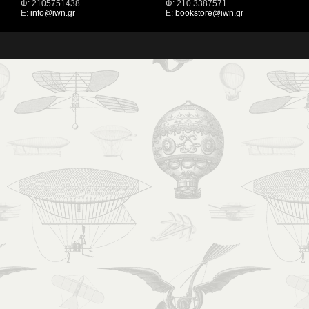
Φ: 2105751438
Φ: 210 3387571
Ε:
info@iwn.gr
Ε:
bookstore@iwn.gr