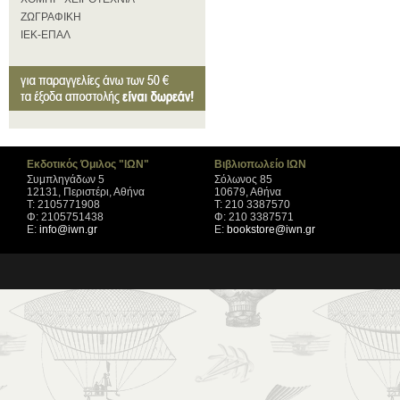
ΖΩΓΡΑΦΙΚΗ
ΙΕΚ-ΕΠΑΛ
Εκδοτικός Όμιλος "ΙΩΝ"
Βιβλιοπωλείο ΙΩΝ
Συμπληγάδων 5
Σόλωνος 85
12131, Περιστέρι, Αθήνα
10679, Αθήνα
Τ: 2105771908
Τ: 210 3387570
Φ: 2105751438
Φ: 210 3387571
Ε:
info@iwn.gr
Ε:
bookstore@iwn.gr